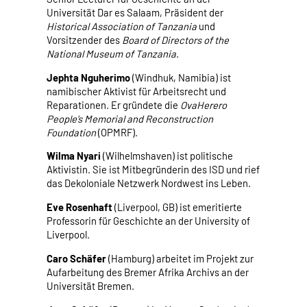
Universität Dar es Salaam, Präsident der
Historical Association of Tanzania
und
Vorsitzender des
Board of Directors of the
National Museum of Tanzania
.
Jephta Nguherimo
(Windhuk, Namibia) ist
namibischer Aktivist für Arbeitsrecht und
Reparationen. Er gründete die
OvaHerero
People’s Memorial and Reconstruction
Foundation
(OPMRF).
Wilma Nyari
(Wilhelmshaven) ist politische
Aktivistin. Sie ist Mitbegründerin des ISD und rief
das Dekoloniale Netzwerk Nordwest ins Leben.
Eve Rosenhaft
(Liverpool, GB) ist emeritierte
Professorin für Geschichte an der University of
Liverpool.
Caro Schäfer
(Hamburg) arbeitet im Projekt zur
Aufarbeitung des Bremer Afrika Archivs an der
Universität Bremen.