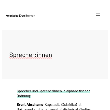
Zum
Inhalt
springen
Sprecher:innen
Sprecher und Sprecherinnen in alphabetischer
Ordnung:
Brent Abrahams
(Kapstadt, Südafrika) ist
Doktorand am Department of Historical Studies